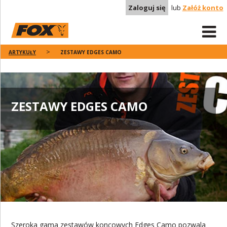
Zaloguj się
lub
Załóż konto
ARTYKUŁY
ZESTAWY EDGES CAMO
ZESTAWY EDGES CAMO
Szeroka gama zestawów koncowych Edges Camo pozwala