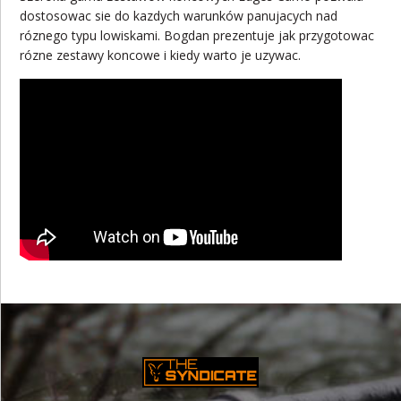
dostosowac sie do kazdych warunków panujacych nad
róznego typu lowiskami. Bogdan prezentuje jak przygotowac
rózne zestawy koncowe i kiedy warto je uzywac.