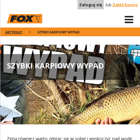
Zaloguj się
lub
Załóż konto
ARTYKUŁY
SZYBKI KARPIOWY WYPAD
SZYBKI KARPIOWY WYPAD
Zima równiez warto zebrac sie w sobie i wyskoczyc nad wode