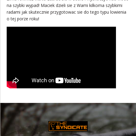
na szybki wypad! Maciek dzieli sie z Wami kilkoma szybkimi
radami jak skutecznie przygotowac sie do tego typu lowienia
o tej porze roku!