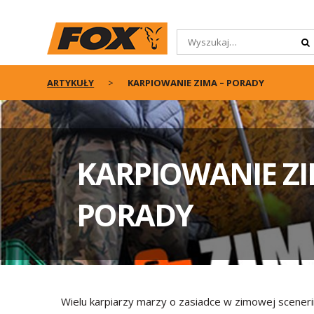
ARTYKUŁY
KARPIOWANIE ZIMA – PORADY
KARPIOWANIE ZI
PORADY
Wielu karpiarzy marzy o zasiadce w zimowej scenerii