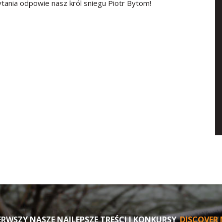
ytania odpowie nasz król sniegu Piotr Bytom!
RWSZY NASZE NAJLEPSZE TREŚCI I KONKURSY
DISCOVER 