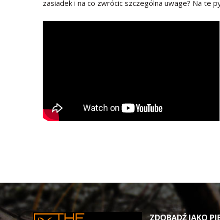
zasiadek i na co zwrócic szczególna uwage? Na te p
ZDOBĄDŹ JAKO PIE