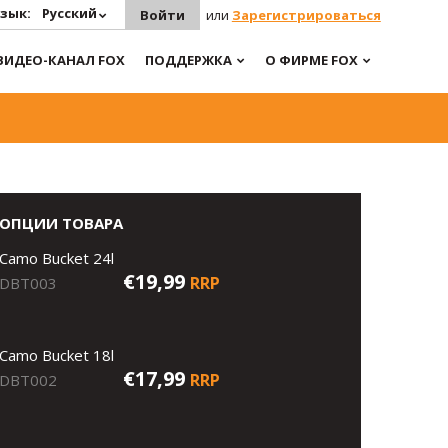
зык:
Русский
Войти
или
Зарегистрироваться
ВИДЕО-КАНАЛ FOX
ПОДДЕРЖКА
О ФИРМЕ FOX
ОПЦИИ ТОВАРА
Camo Bucket 24l
€19,99
RRP
DBT003
Camo Bucket 18l
€17,99
RRP
DBT002