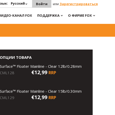
зык:
Русский
Войти
или
Зарегистрироваться
ВИДЕО-КАНАЛ FOX
ПОДДЕРЖКА
О ФИРМЕ FOX
ОПЦИИ ТОВАРА
Surface™ Floater Mainline - Clear 12lb/0.28mm
€12,99
RRP
CML128
Surface™ Floater Mainline - Clear 15lb/0.30mm
€12,99
RRP
CML129