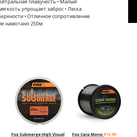
Нейтральная плавучесть • Малый
мягкость упрощает заброс • Леска
верхности • Отличное сопротивление
уле намотано 250м
Fox Submerge High Visual
Fox Carp Mono
€10,99