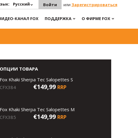
зык:
Русский
Войти
или
Зарегистрироваться
ВИДЕО-КАНАЛ FOX
ПОДДЕРЖКА
О ФИРМЕ FOX
ОПЦИИ ТОВАРА
Fox Khaki Sherpa Tec Salopettes S
€149,99
RRP
CFX384
Fox Khaki Sherpa Tec Salopettes M
€149,99
RRP
CFX385