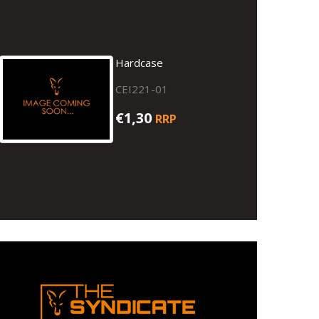
Hardcase
CEI221-01
€1,30
RRP