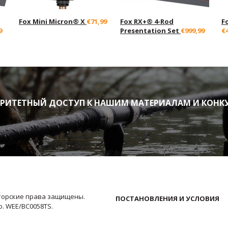
Fox Mini Micron® X
€71,99
Fox RX+® 4-Rod
F
9
Presentation Set
€999,99
€
ИТЕТНЫЙ ДОСТУП К НАШИМ МАТЕРИАЛАМ И КОНК
Авторские права защищены.
ПОСТАНОВЛЕНИЯ И УСЛОВИЯ
No. WEE/BC0058TS.