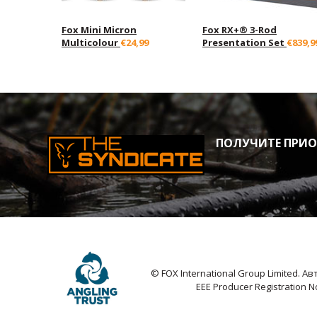
Fox Mini Micron
Fox RX+® 3-Rod
Multicolour
€24,99
Presentation Set
€839,9
ПОЛУЧИТЕ ПРИОР
© FOX International Group Limited. 
EEE Producer Registration 