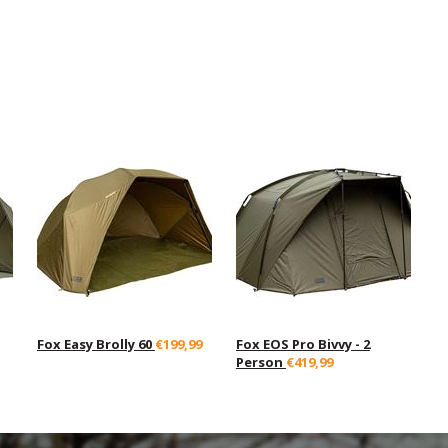
Fox Easy Brolly 60
€199,99
Fox EOS Pro Bivvy - 2
Person
€419,99