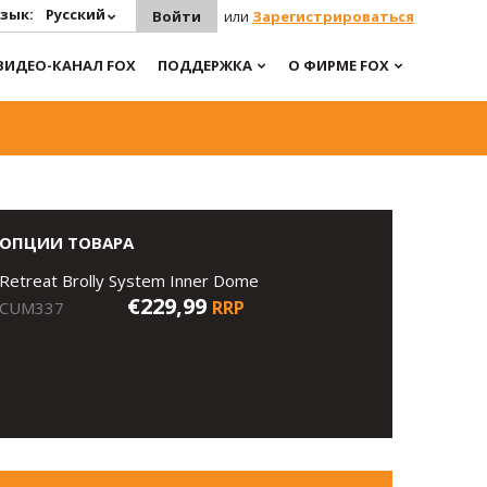
зык:
Русский
Войти
или
Зарегистрироваться
ВИДЕО-КАНАЛ FOX
ПОДДЕРЖКА
О ФИРМЕ FOX
ОПЦИИ ТОВАРА
Retreat Brolly System Inner Dome
€229,99
RRP
CUM337