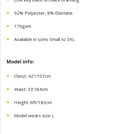
92% Polyester, 8% Elastane
170gsm
Available in sizes Small to 3XL
Model in
fo:
Chest: 42”/107cm
Waist: 33”/84cm
Height: 6ft/183cm
Model wears size L