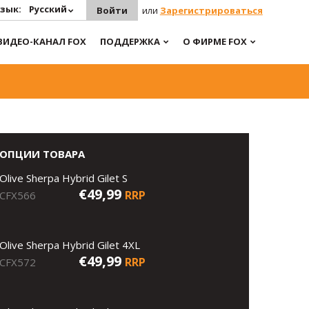
зык:
Русский
Войти
или
Зарегистрироваться
ВИДЕО-КАНАЛ FOX
ПОДДЕРЖКА
О ФИРМЕ FOX
ОПЦИИ ТОВАРА
Olive Sherpa Hybrid Gilet S
€49,99
RRP
CFX566
Olive Sherpa Hybrid Gilet 4XL
€49,99
RRP
CFX572