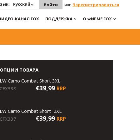
зык:
Русский
Войти
или
Зарегистрироваться
ВИДЕО-КАНАЛ FOX
ПОДДЕРЖКА
О ФИРМЕ FOX
ОПЦИИ ТОВАРА
LW Camo Combat Short 3XL
€39,99
RRP
CFX338
LW Camo Combat Short 2XL
€39,99
RRP
CFX337