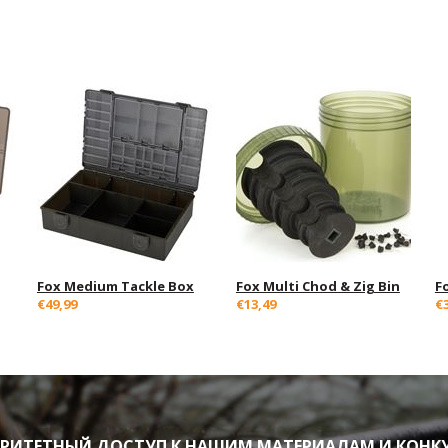
Fox Medium Tackle Box
Fox Multi Chod & Zig Bin
F
€49,99
€13,49
€
ИТЕТНЫЙ ДОСТУП К НАШИМ МАТЕРИАЛАМ И КОНК