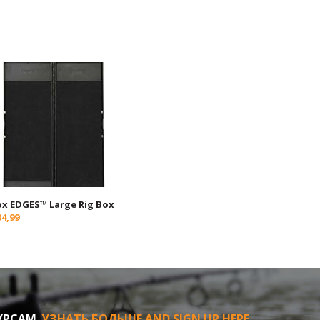
ox EDGES™ Large Rig Box
34,99
УРСАМ
УЗНАТЬ БОЛЬШЕ AND SIGN UP HERE