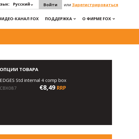
зык:
Русский
Войти
или
Зарегистрироваться
ВИДЕО-КАНАЛ FOX
ПОДДЕРЖКА
О ФИРМЕ FOX
ОПЦИИ ТОВАРА
EDGES Std internal 4 comp box
€8,49
RRP
CBX087