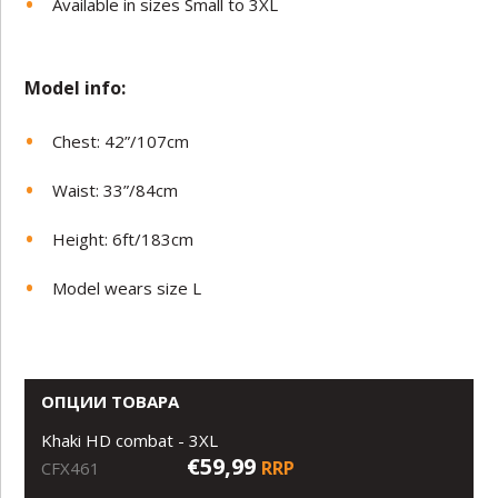
Available in sizes Small to 3XL
Model in
fo:
Chest: 42”/107cm
Waist: 33”/84cm
Height: 6ft/183cm
Model wears size L
ОПЦИИ ТОВАРА
Khaki HD combat - 3XL
€59,99
RRP
CFX461