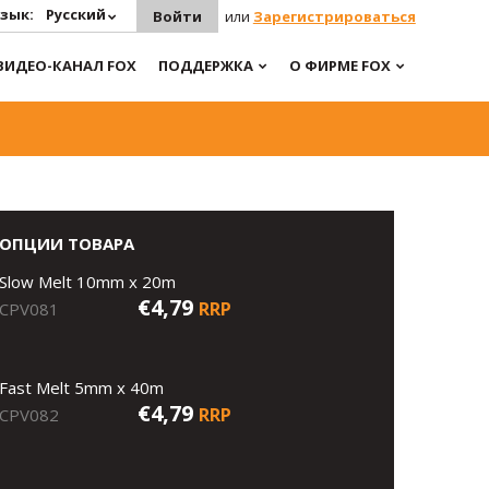
зык:
Русский
Войти
или
Зарегистрироваться
ВИДЕО-КАНАЛ FOX
ПОДДЕРЖКА
О ФИРМЕ FOX
ОПЦИИ ТОВАРА
Slow Melt 10mm x 20m
€4,79
RRP
CPV081
Fast Melt 5mm x 40m
€4,79
RRP
CPV082