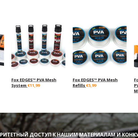
Fox EDGES™ PVA Mesh
Fox EDGES™ PVA Mesh
F
System
€11,99
Refills
€5,99
P
M
ИТЕТНЫЙ ДОСТУП К НАШИМ МАТЕРИАЛАМ И КОНК