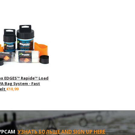
ox EDGES™ Rapide™ Load
VA Bag System - Fast
elt
€10,99
УРСАМ
УЗНАТЬ БОЛЬШЕ AND SIGN UP HERE