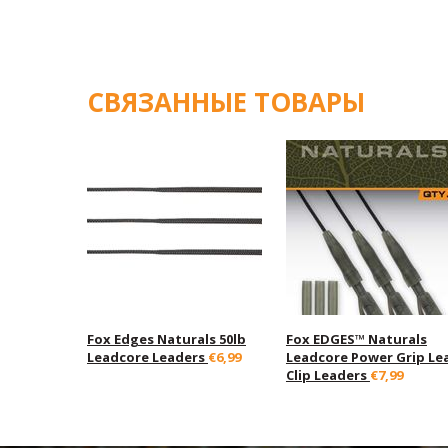
СВЯЗАННЫЕ ТОВАРЫ
Fox Edges Naturals 50lb
Fox EDGES™ Naturals
Leadcore Leaders
€6,99
Leadcore Power Grip Le
Clip Leaders
€7,99