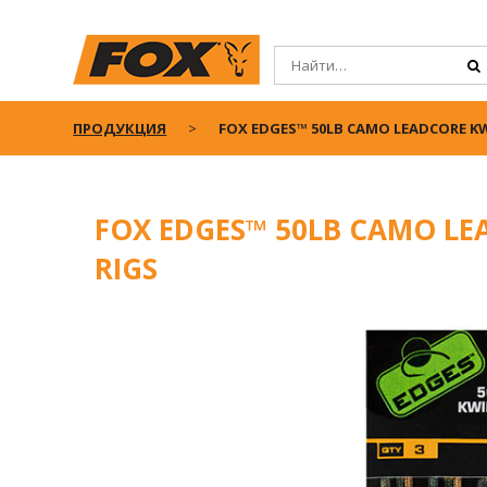
ПРОДУКЦИЯ
FOX EDGES™ 50LB CAMO LEADCORE KW
FOX EDGES™ 50LB CAMO LE
RIGS