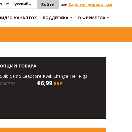
зык:
Русский
Войти
или
Зарегистрироваться
ВИДЕО-КАНАЛ FOX
ПОДДЕРЖКА
О ФИРМЕ FOX
ОПЦИИ ТОВАРА
50lb Camo Leadcore Kwik Change Heli Rigs
€6,99
RRP
CAC755