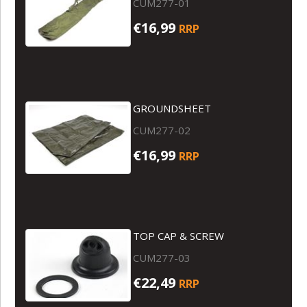
CUM277-01
€16,99
RRP
GROUNDSHEET
CUM277-02
€16,99
RRP
TOP CAP & SCREW
CUM277-03
€22,49
RRP