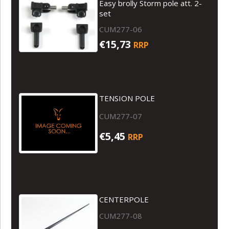
Easy brolly Storm pole att. 2-
set
CUM277-06
€15,73
RRP
TENSION POLE
CUM277-07
€5,45
RRP
CENTERPOLE
CUM277-08