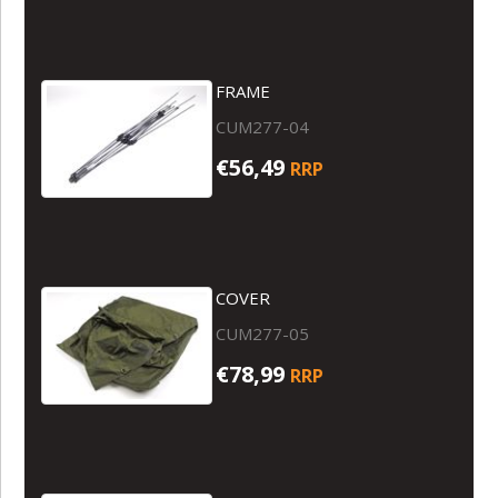
FRAME
CUM277-04
€56,49
RRP
COVER
CUM277-05
€78,99
RRP