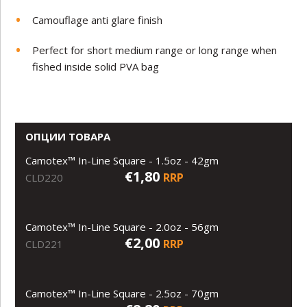
Camouflage anti glare finish
Perfect for short medium range or long range when
fished inside solid PVA bag
ОПЦИИ ТОВАРА
Camotex™ In-Line Square - 1.5oz - 42gm
€1,80
RRP
CLD220
Camotex™ In-Line Square - 2.0oz - 56gm
€2,00
RRP
CLD221
Camotex™ In-Line Square - 2.5oz - 70gm