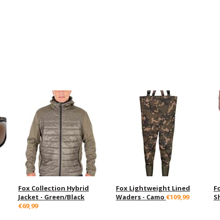
Fox Collection Hybrid
Fox Lightweight Lined
F
Jacket - Green/Black
Waders - Camo
€109,99
S
€69,99